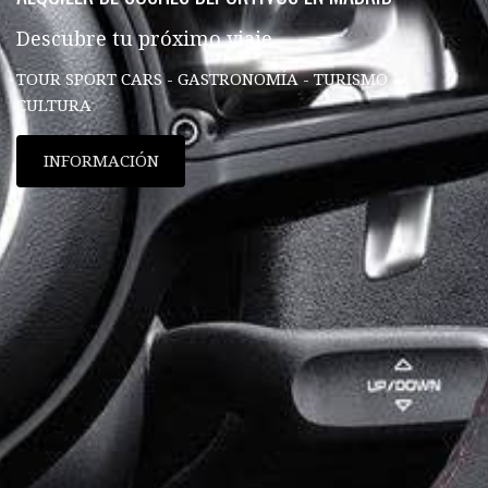
Descubre tu próximo viaje
TOUR SPORT CARS - GASTRONOMÍA - TURISMO -
CULTURA
INFORMACIÓN