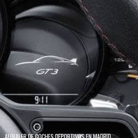
ALQUILER DE COCHES DEPORTIVOS EN MADRID