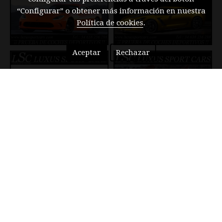
“Configurar” o obtener más información en nuestra
Política de cookies
.
Aceptar
Rechazar