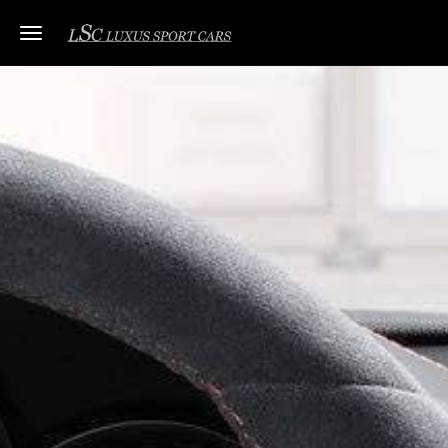
Toggle navigation