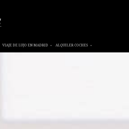
VIAJE DE LUJO EN MADRID
ALQUILER COCHES