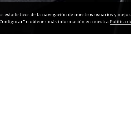
os estadísticos de la navegación de nuestros usuarios y mejora
 “Configurar” o obtener más información en nuestra
Política d
LER DE COCHES DEPORTIVOS EN S
 ALQUILER DE COCHES DEPORTIVOS EN SEVILLA ASTON MARTIN VA
 DE COCHES DEPORTIVOS EN SEVILLA ASTON MARTIN DB11 V8, AL
 EN SEVILLA BENTLEY CONTINENTAL GT, ALQUILER DE COCHES DEP
te C8, Ferrari... ALQUILER DE COCHE DEPORTIVO EN SEVILLA, AL
A MASERATI GRAN TURISMO, ALQUILER DE COCHE DEPORTIVO EN S