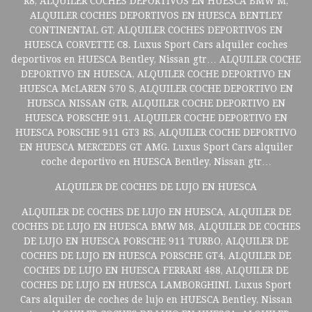
R8, ALQUILER COCHES DEPORTIVOS EN HUESCA BMW M,
ALQUILER COCHES DEPORTIVOS EN HUESCA BENTLEY
CONTINENTAL GT, ALQUILER COCHES DEPORTIVOS EN
HUESCA CORVETTE C8. Luxus Sport Cars alquiler coches
deportivos en HUESCA Bentley, Nissan gtr… ALQUILER COCHE
DEPORTIVO EN HUESCA, ALQUILER COCHE DEPORTIVO EN
HUESCA McLAREN 570 S, ALQUILER COCHE DEPORTIVO EN
HUESCA NISSAN GTR, ALQUILER COCHE DEPORTIVO EN
HUESCA PORSCHE 911, ALQUILER COCHE DEPORTIVO EN
HUESCA PORSCHE 911 GT3 RS, ALQUILER COCHE DEPORTIVO
EN HUESCA MERCEDES GT AMG. Luxus Sport Cars alquiler
coche deportivo en HUESCA Bentley, Nissan gtr…
ALQUILER DE COCHES DE LUJO EN HUESCA
ALQUILER DE COCHES DE LUJO EN HUESCA, ALQUILER DE
COCHES DE LUJO EN HUESCA BMW M8, ALQUILER DE COCHES
DE LUJO EN HUESCA PORSCHE 911 TURBO, ALQUILER DE
COCHES DE LUJO EN HUESCA PORSCHE GT4, ALQUILER DE
COCHES DE LUJO EN HUESCA FERRARI 488, ALQUILER DE
COCHES DE LUJO EN HUESCA LAMBORGHINI. Luxus Sport
Cars alquiler de coches de lujo en HUESCA Bentley, Nissan