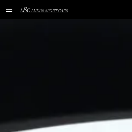
Toggle navigation