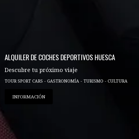
ALQUILER DE COCHES DEPORTIVOS HUESCA
Descubre tu próximo viaje
TOUR SPORT CARS - GASTRONOMÍA - TURISMO - CULTURA
INFORMACIÓN