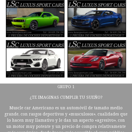
GRUPO 1
¿TE IMAGINAS CUMPLIR TU SUEÑO?
Muscle car Americano es un automóvil de tamaño medio
grande, con rasgos deportivos y «musculosos», cualidades que
lo hacen muy llamativo y le dan un aspecto «agresivo», con
un motor muy potente y un precio de compra relativamente