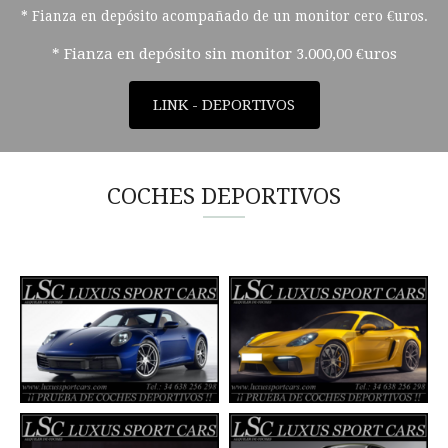
* Fianza en depósito acompañado de un monitor cero €uros.
* Fianza en depósito sin monitor 3.000,00 €uros
LINK - DEPORTIVOS
COCHES DEPORTIVOS