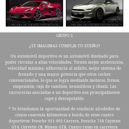
GRUPO 2
¿TE IMAGINAS CUMPLIR TU SUEÑO?
Un automóvil deportivo es un automóvil diseñado para
poder circular a altas velocidades. Tienen mejor aceleración,
velocidad máxima, adherencia al asfalto, mejor sistema de
frenado y una mayor potencia que otros coches
convencionales, lo que se logra mediante motores, frenos,
suspensión, caja de cambios, neumáticos y chasis. Las
carrocerías asociadas a un deportivo son principalmente
cupé y descapotable.
* Te brindamos la oportunidad de conducir alrededor de
ciento cuarenta kilómetros a bordo de estos cuatro
deportivos: Porsche 911 992 Carrera, Porsche 718 Cayman
GT4, Corvette C8, Nissan GTR. Cuatro rutas en carretera