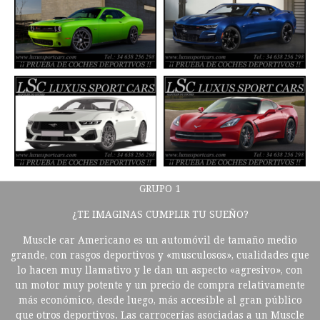
GRUPO 1
¿TE IMAGINAS CUMPLIR TU SUEÑO?
Muscle car Americano es un automóvil de tamaño medio
grande, con rasgos deportivos y «musculosos», cualidades que
lo hacen muy llamativo y le dan un aspecto «agresivo», con
un motor muy potente y un precio de compra relativamente
más económico, desde luego, más accesible al gran público
que otros deportivos. Las carrocerías asociadas a un Muscle