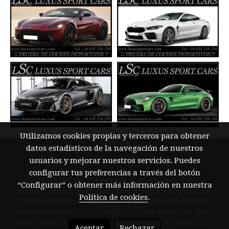
Utilizamos cookies propias y terceros para obtener
GRUPO 3
datos estadísticos de la navegación de nuestros
usuarios y mejorar nuestros servicios. Puedes
¿TE IMAGINAS CUMPLIR TU SUEÑO?
configurar tus preferencias a través del botón
Un automóvil superdeportivo es un automóvil cuyas
“Configurar” o obtener más información en nuestra
prestaciones son altamente superiores a las de los demás
Política de cookies
.
coches deportivos, Estos suelen utilizar materiales poco
convencionales en más cantidad que los deportivos, tales
como: fibra de carbono, Kevlar, aleaciones de aluminio...
Aceptar
Rechazar