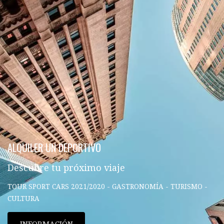
ALQUILER UN DEPORTIVO
Descubre tu próximo viaje
TOUR SPORT CARS 2021/2020 - GASTRONOMÍA - TURISMO -
CULTURA