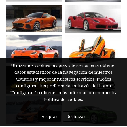
Utilizamos cookies propias y terceros para obtener
datos estadísticos de la navegación de nuestros
usuarios y mejorar nuestros servicios. Puedes
configurar tus preferencias a través del botón
“Configurar” o obtener más información en nuestra
Política de cookies
.
Aceptar
Rechazar