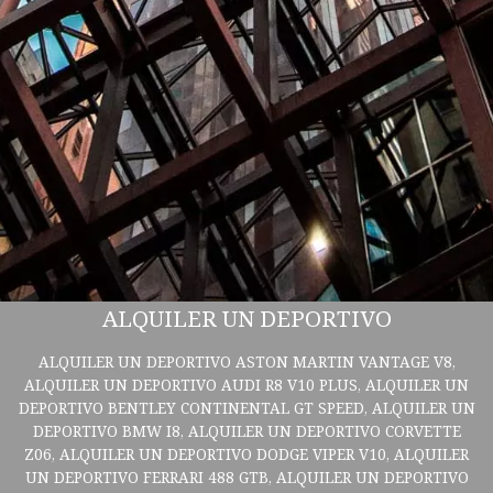
ALQUILER UN DEPORTIVO
ALQUILER UN DEPORTIVO ASTON MARTIN VANTAGE V8,
ALQUILER UN DEPORTIVO AUDI R8 V10 PLUS, ALQUILER UN
DEPORTIVO BENTLEY CONTINENTAL GT SPEED, ALQUILER UN
DEPORTIVO BMW I8, ALQUILER UN DEPORTIVO CORVETTE
Z06, ALQUILER UN DEPORTIVO DODGE VIPER V10, ALQUILER
UN DEPORTIVO FERRARI 488 GTB, ALQUILER UN DEPORTIVO