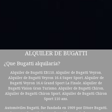
ALQUILER DE BUGATTI
¿Que Bugatti alquilaría?
Alquiler de Bugatti EB110, Alquiler de Bugatti Veyron,
Alquiler de Bugatti Veyron 16.4 Super Sport, Alquiler de
Bugatti Veyron 16,4 Grand Sport La Finale, Alquiler de
Bugatti Vision Gran Turismo, Alquiler de Bugatti Chiron,
Alquiler de Bugatti Chiron Sport, Alquiler de Bugatti Chiron
Sport 110 ans.
Automóviles Bugatti, fue fundada en 1909 por Ettore Bugatti.