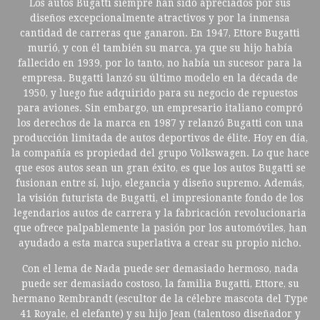
Los autos Bugatti siempre han sido apreciados por sus
diseños excepcionalmente atractivos y por la inmensa
cantidad de carreras que ganaron. En 1947, Ettore Bugatti
murió, y con él también su marca, ya que su hijo había
fallecido en 1939, por lo tanto, no había un sucesor para la
empresa. Bugatti lanzó su último modelo en la década de
1950, y luego fue adquirido para su negocio de repuestos
para aviones. Sin embargo, un empresario italiano compró
los derechos de la marca en 1987 y relanzó Bugatti con una
producción limitada de autos deportivos de élite. Hoy en día,
la compañía es propiedad del grupo Volkswagen. Lo que hace
que esos autos sean un gran éxito, es que los autos Bugatti se
fusionan entre sí, lujo, elegancia y diseño supremo. Además,
la visión futurista de Bugatti, el impresionante fondo de los
legendarios autos de carrera y la fabricación revolucionaria
que ofrece palpablemente la pasión por los automóviles, han
ayudado a esta marca superlativa a crear su propio nicho.
Con el lema de Nada puede ser demasiado hermoso, nada
puede ser demasiado costoso, la familia Bugatti, Ettore, su
hermano Rembrandt (escultor de la célebre mascota del Type
41 Royale, el elefante) y su hijo Jean (talentoso diseñador y