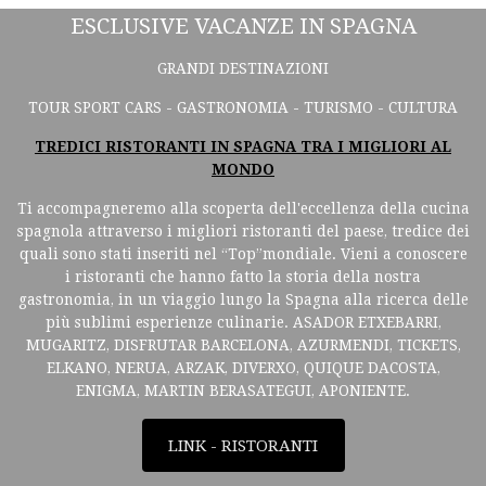
ESCLUSIVE VACANZE IN SPAGNA
GRANDI DESTINAZIONI
TOUR SPORT CARS - GASTRONOMIA - TURISMO - CULTURA
TREDICI RISTORANTI IN SPAGNA TRA I MIGLIORI AL
MONDO
Ti accompagneremo alla scoperta dell'eccellenza della cucina
spagnola attraverso i migliori ristoranti del paese, tredice dei
quali sono stati inseriti nel “Top”mondiale. Vieni a conoscere
i ristoranti che hanno fatto la storia della nostra
gastronomia, in un viaggio lungo la Spagna alla ricerca delle
più sublimi esperienze culinarie. ASADOR ETXEBARRI,
MUGARITZ, DISFRUTAR BARCELONA, AZURMENDI, TICKETS,
ELKANO, NERUA, ARZAK, DIVERXO, QUIQUE DACOSTA,
ENIGMA, MARTIN BERASATEGUI, APONIENTE.
LINK - RISTORANTI