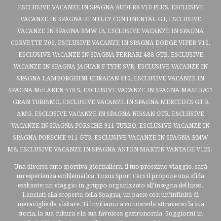
ESCLUSIVE VACANZE IN SPAGNA AUDI R8 V10 PLUS, ESCLUSIVE
VACANZE IN SPAGNA BENTLEY CONTINENTAL GT, ESCLUSIVE
VACANZE IN SPAGNA BMW I8, ESCLUSIVE VACANZE IN SPAGNA
CORVETTE Z06, ESCLUSIVE VACANZE IN SPAGNA DODGE VIPER V10,
ESCLUSIVE VACANZE IN SPAGNA FERRARI 488 GTB, ESCLUSIVE
VACANZE IN SPAGNA JAGUAR F TYPE SVR, ESCLUSIVE VACANZE IN
SPAGNA LAMBORGHINI HURACAN 610, ESCLUSIVE VACANZE IN
SPAGNA McLAREN 570 S, ESCLUSIVE VACANZE IN SPAGNA MASERATI
GRAN TURISMO, ESCLUSIVE VACANZE IN SPAGNA MERCEDES GT R
AMG, ESCLUSIVE VACANZE IN SPAGNA NISSAN GTR, ESCLUSIVE
VACANZE IN SPAGNA PORSCHE 911 TURBO, ESCLUSIVE VACANZE IN
SPAGNA PORSCHE 911 GT3, ESCLUSIVE VACANZE IN SPAGNA BMW
M8, ESCLUSIVE VACANZE IN SPAGNA ASTON MARTIN VANTAGE V12S.
Una diversa auto sportiva giornaliera, il tuo prossimo viaggio, sarà
un'esperienza emblematica. Luxus Sport Cars ti propone una sfida
esaltante: un viaggio in gruppo organizzato all'insegna del lusso.
Lanciati alla scoperta della Spagna, un paese con un’infinità di
meraviglie da visitare. Ti invitiamo a conoscerla attraverso la sua
storia, la sua cultura e la sua favolosa gastronomia. Soggiorni in