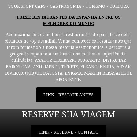
TOUR SPORT CARS - GASTRONOMIA - TURISMO - CULTURA
TREZE RESTAURANTES DA ESPANHA ENTRE OS
MELHORES DO MUNDO
Acompanhá-lo aos melhores restaurantes do país, treze deles
situados no top mundial. Venha conhecer os restaurantes que
forom formando a nossa história gastronómica e percorra a
geografia espanhola em busca das melhores experiências
culinárias. ASADOR ETXEBARRI, MUGARITZ, DISFRUTAR
BARCELONA, AZURMENDI, TICKETS, ELKANO, NERUA, ARZAK,
DIVERXO, QUIQUE DACOSTA, ENIGMA, MARTIN BERASATEGUI,
APONIENTE.
LINK - RESTAURANTES
RESERVE SUA VIAGEM
LINK - RESERVE - CONTATO