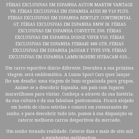
FÉRIAS EXCLUSIVAS EM ESPANHA ASTON MARTIN VANTAGE
V8, FÉRIAS EXCLUSIVAS EM ESPANHA AUDI R8 V10 PLUS,
FÉRIAS EXCLUSIVAS EM ESPANHA BENTLEY CONTINENTAL
GT, FÉRIAS EXCLUSIVAS EM ESPANHA BMW I8, FÉRIAS
EXCLUSIVAS EM ESPANHA CORVETTE Z06, FÉRIAS
EXCLUSIVAS EM ESPANHA DODGE VIPER V10, FÉRIAS
EXCLUSIVAS EM ESPANHA FERRARI 488 GTB, FÉRIAS
EXCLUSIVAS EM ESPANHA JAGUAR F TYPE SVR, FÉRIAS
EXCLUSIVAS EM ESPANHA LAMBORGHINI HURACAN 610...
Um carro esportivo diário diferente, Descubra a sua próxima
viagem, será emblemática. A Luxus Sport Cars quer lançar-
lhe um desafio: uma viagem de luxo organizada para grupos.
Anime-se a descobrir Espanha, um país com lugares
maravilhosos para visitar. Conheça-a através da sua história,
da sua cultura e da sua fabulosa gastronomia. Ficará alojado
em hotéis de cinco estrelas e comerá em restaurantes de
sonho, e para descobrir tudo isto, pomos à sua disposição os
catorze melhores carros desportivos do mercado.
Um sonho tornado realidade. Catorze dias e mais de oito mil
e quinhentos quilómetros.