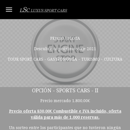
Toggle navigation
PRECIO / FLOTA
Descubre tu próximo viaje 2021
TOUR SPORT CARS - GASTRONOMÍA - TURISMO - CULTURA
OPCIÓN - SPORTS CARS - II
Precio mercado 1.800,00€
Precio oferta 830,00€ Combustible e IVA incluido, oferta
válida para más de 1.000 reservas.
Un sorteo entre los participantes que no tuvieron ningún