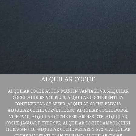
ALQUILAR COCHE
ALQUILAR COCHE ASTON MARTIN VANTAGE V8, ALQUILAR
COCHE AUDI R8 V10 PLUS, ALQUILAR COCHE BENTLEY
CONTINENTAL GT SPEED, ALQUILAR COCHE BMW I8,
ALQUILAR COCHE CORVETTE Z06, ALQUILAR COCHE DODGE
VIPER V10, ALQUILAR COCHE FERRARI 488 GTB, ALQUILAR
COCHE JAGUAR F TYPE SVR, ALQUILAR COCHE LAMBORGHINI
HURACAN 610, ALQUILAR COCHE McLAREN 570 S, ALQUILAR
COCHE MASERATI GRAN TURISMO, ALQUILAR COCHE