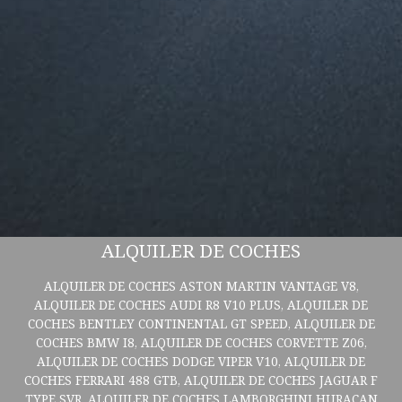
ALQUILER DE COCHES
ALQUILER DE COCHES ASTON MARTIN VANTAGE V8,
ALQUILER DE COCHES AUDI R8 V10 PLUS, ALQUILER DE
COCHES BENTLEY CONTINENTAL GT SPEED, ALQUILER DE
COCHES BMW I8, ALQUILER DE COCHES CORVETTE Z06,
ALQUILER DE COCHES DODGE VIPER V10, ALQUILER DE
COCHES FERRARI 488 GTB, ALQUILER DE COCHES JAGUAR F
TYPE SVR, ALQUILER DE COCHES LAMBORGHINI HURACAN