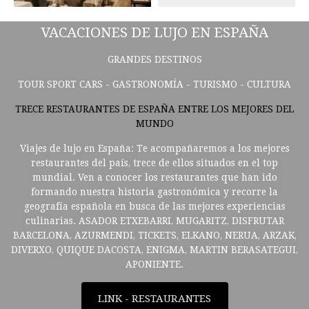
VACACIONES DE LUJO EN ESPAÑA
GRANDES DESTINOS
TOUR SPORT CARS - GASTRONOMÍA - TURISMO - CULTURA
TRECE RESTAURANTES DE ESPAÑA ENTRE LOS MEJORES DEL
MUNDO
Viajes de lujo en España: Te acompañaremos a los mejores
restaurantes del país, trece de ellos situados en el top
mundial. Ven a conocer los restaurantes que han ido
formando nuestra historia gastronómica y recorre la
geografía española en busca de las mejores experiencias
culinarias. ASADOR ETXEBARRI, MUGARITZ, DISFRUTAR
BARCELONA, AZURMENDI, TICKETS, ELKANO, NERUA, ARZAK,
DIVERXO, QUIQUE DACOSTA, ENIGMA, MARTIN BERASATEGUI,
APONIENTE.
LINK - RESTAURANTES