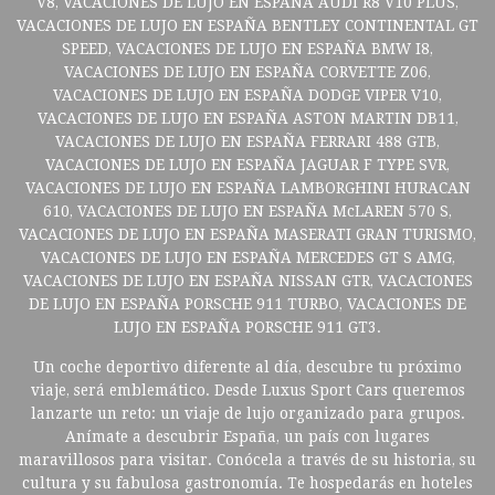
V8, VACACIONES DE LUJO EN ESPAÑA AUDI R8 V10 PLUS,
VACACIONES DE LUJO EN ESPAÑA BENTLEY CONTINENTAL GT
SPEED, VACACIONES DE LUJO EN ESPAÑA BMW I8,
VACACIONES DE LUJO EN ESPAÑA CORVETTE Z06,
VACACIONES DE LUJO EN ESPAÑA DODGE VIPER V10,
VACACIONES DE LUJO EN ESPAÑA ASTON MARTIN DB11,
VACACIONES DE LUJO EN ESPAÑA FERRARI 488 GTB,
VACACIONES DE LUJO EN ESPAÑA JAGUAR F TYPE SVR,
VACACIONES DE LUJO EN ESPAÑA LAMBORGHINI HURACAN
610, VACACIONES DE LUJO EN ESPAÑA McLAREN 570 S,
VACACIONES DE LUJO EN ESPAÑA MASERATI GRAN TURISMO,
VACACIONES DE LUJO EN ESPAÑA MERCEDES GT S AMG,
VACACIONES DE LUJO EN ESPAÑA NISSAN GTR, VACACIONES
DE LUJO EN ESPAÑA PORSCHE 911 TURBO, VACACIONES DE
LUJO EN ESPAÑA PORSCHE 911 GT3.
Un coche deportivo diferente al día, descubre tu próximo
viaje, será emblemático. Desde Luxus Sport Cars queremos
lanzarte un reto: un viaje de lujo organizado para grupos.
Anímate a descubrir España, un país con lugares
maravillosos para visitar. Conócela a través de su historia, su
cultura y su fabulosa gastronomía. Te hospedarás en hoteles