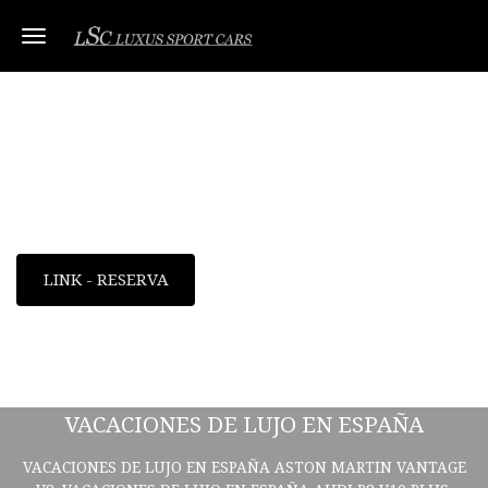
Toggle navigation
VACACIONES DE LUJO EN ESPAÑA
Descubre tu próximo viaje 2021
TOUR SPORT CARS - GASTRONOMÍA - TURISMO - CULTURA
LINK - RESERVA
VACACIONES DE LUJO EN ESPAÑA
VACACIONES DE LUJO EN ESPAÑA ASTON MARTIN VANTAGE