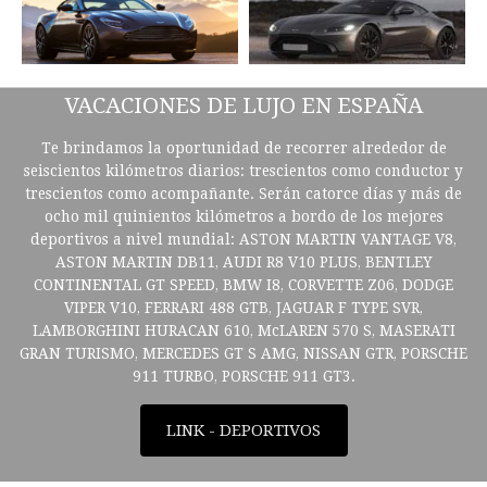
VACACIONES DE LUJO EN ESPAÑA
Te brindamos la oportunidad de recorrer alrededor de
seiscientos kilómetros diarios: trescientos como conductor y
trescientos como acompañante. Serán catorce días y más de
ocho mil quinientos kilómetros a bordo de los mejores
deportivos a nivel mundial: ASTON MARTIN VANTAGE V8,
ASTON MARTIN DB11, AUDI R8 V10 PLUS, BENTLEY
CONTINENTAL GT SPEED, BMW I8, CORVETTE Z06, DODGE
VIPER V10, FERRARI 488 GTB, JAGUAR F TYPE SVR,
LAMBORGHINI HURACAN 610, McLAREN 570 S, MASERATI
GRAN TURISMO, MERCEDES GT S AMG, NISSAN GTR, PORSCHE
911 TURBO, PORSCHE 911 GT3.
LINK - DEPORTIVOS