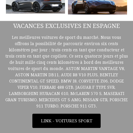
VACANCES EXCLUSIVES EN ESPAGNE
Les meilleures voitures de sport du marché. Nous vous
offrons la possibilité de parcourir environ six cents
kilomètres par jour : trois cents en tant que conducteur et
trois cents en tant que copilote. Ce sera quatorze jours et plus
de huit mille cinq cents kilomètres à bord des meilleures
voitures de sport du monde. ASTON MARTIN VANTAGE V8,
ASTON MARTIN DB11, AUDI R8 V10 PLUS, BENTLEY
CONTINENTAL GT SPEED, BMW I8, CORVETTE Z06, DODGE
VIPER V10, FERRARI 488 GTB, JAGUAR F TYPE SVR,
LAMBORGHINI HURACAN 610, McLAREN 570 S, MASERATI
GRAN TURISMO, MERCEDES GT S AMG, NISSAN GTR, PORSCHE
911 TURBO, PORSCHE 911 GT3.
LINK - VOITURES SPORT