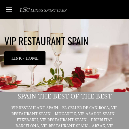
Toggle navigation
VIP RESTAURANT SPAIN
LINK - HOME
SPAIN THE BEST OF THE BEST
VIP RESTAURANT SPAIN - EL CELLER DE CAN ROCA, VIP
RESTAURANT SPAIN - MUGARITZ, VIP ASADOR SPAIN -
ETXEBARRI, VIP RESTAURANT SPAIN - DISFRUTAR
BARCELONA, VIP RESTAURANT SPAIN - ARZAK, VIP